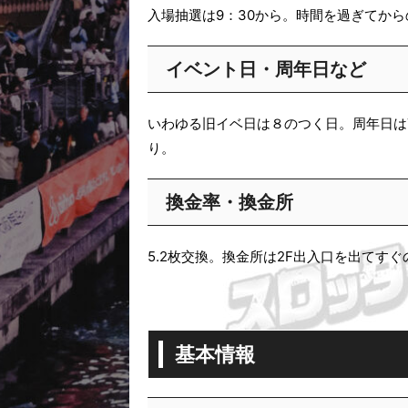
入場抽選は9：30から。時間を過ぎてか
イベント日・周年日など
いわゆる旧イベ日は８のつく日。周年日は7
り。
換金率・換金所
5.2枚交換。換金所は2F出入口を出てす
基本情報