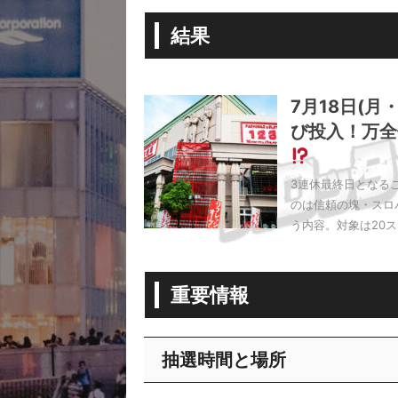
結果
7月18日(
び投入！万全
3連休最終日となる
のは信頼の塊・スロ
う内容。対象は20スロ
重要情報
抽選時間と場所