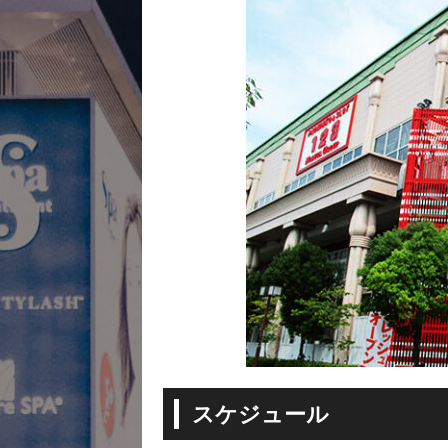
スケジュール