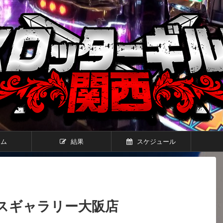
ム
結果
スケジュール
スギャラリー大阪店