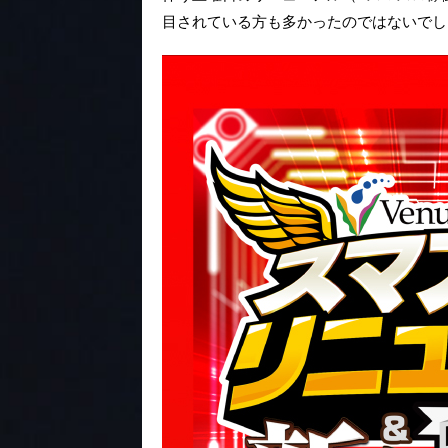
目されている方も多かったのではないでし