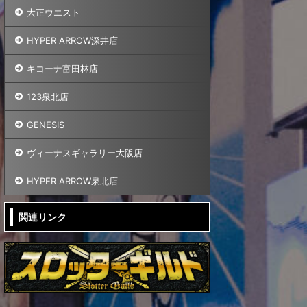
大正ウエスト
HYPER ARROW深井店
キコーナ富田林店
123泉北店
GENESIS
ヴィーナスギャラリー大阪店
HYPER ARROW泉北店
関連リンク