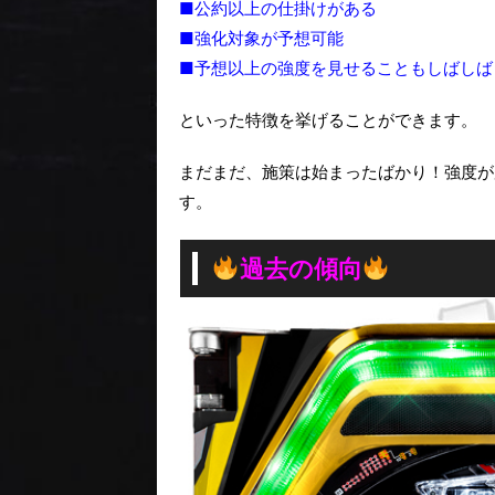
■公約以上の仕掛けがある
■強化対象が予想可能
■予想以上の強度を見せることもしばしば
といった特徴を挙げることができます。
まだまだ、施策は始まったばかり！強度が
す。
過去の傾向