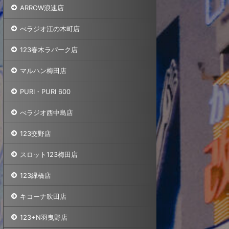
ARROW浪速店
べラジオ江の木町店
123春木ラパーク店
マルハン梅田店
PURI・PURI 600
べラジオ西中島店
123交野店
スロット123梅田店
123緑橋店
キコーナ吹田店
123+N羽曳野店