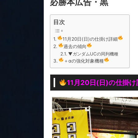
必勝本広告・黒
目次
11月20日(日)の仕掛け詳細
過去の傾向
▼ガンダムUCの同列機種
＋αの強化対象機種
11月20日(日)の仕掛