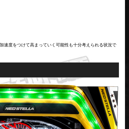
加速度をつけて高まっていく可能性も十分考えられる状況で