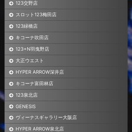
123交野店
スロット123梅田店
123緑橋店
キコーナ吹田店
123+N羽曳野店
大正ウエスト
HYPER ARROW深井店
キコーナ富田林店
123泉北店
GENESIS
ヴィーナスギャラリー大阪店
HYPER ARROW泉北店