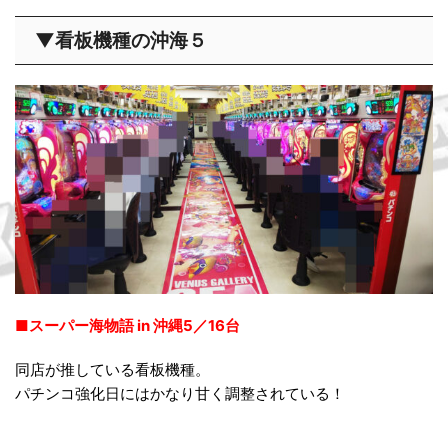
▼看板機種の沖海５
■スーパー海物語 in 沖縄5／16台
同店が推している看板機種。
パチンコ強化日にはかなり甘く調整されている！