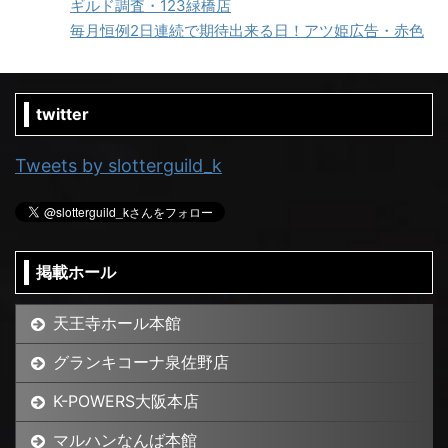
ギルド調査・123緑橋店
毎月恒例2日連続で期待出来る日！アツ姫広告・赤色
twitter
Tweets by slotterguild_k
掲載ホール
天王寺ホール本館
グランキコーナ泉佐野店
K-POWERS大阪本店
マルハンなんば本館