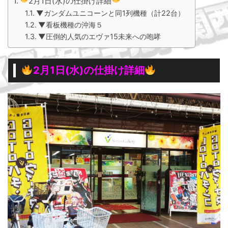
2月1日(水)の仕掛け詳細
▼ガンダムユニコーンと同1列機種（計22台）
▼看板機種の沖海５
▼圧倒的人気のエヴァ15未来への咆哮
2月1日(水)の仕掛け詳細