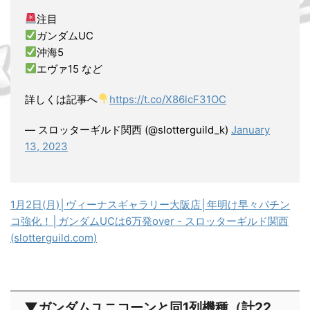
注目
ガンダムUC
沖海5
エヴァ15 など
詳しくは記事へ
https://t.co/X86lcF31OC
— スロッターギルド関西 (@slotterguild_k)
January
13, 2023
1月2日(月)│ヴィーナスギャラリー大阪店│年明け早々パチン
コ強化！│ガンダムUCは6万発over - スロッターギルド関西
(slotterguild.com)
▼ガンダムユニコーンと同1列機種（計22