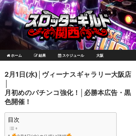
ホーム
結果
スケジュール
大阪
2月1日(水)│ヴィーナスギャラリー大阪店
│
月初めのパチンコ強化！│必勝本広告・黒
色開催！
目次