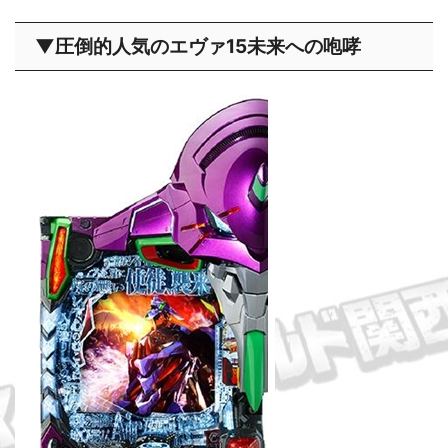
▼圧倒的人気のエヴァ15未来への咆哮