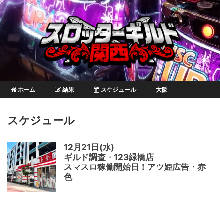
ホーム
結果
スケジュール
大阪
スケジュール
12月21日(水)
ギルド調査・123緑橋店
スマスロ稼働開始日！アツ姫広告・赤
色