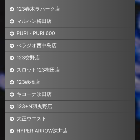
123春木ラパーク店
マルハン梅田店
PURI・PURI 600
べラジオ西中島店
123交野店
スロット123梅田店
123緑橋店
キコーナ吹田店
123+N羽曳野店
大正ウエスト
HYPER ARROW深井店