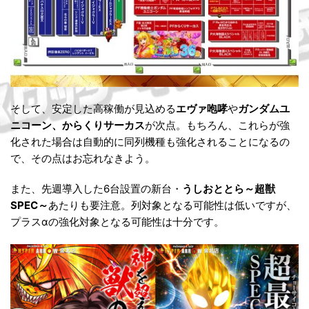
そして、安定した高稼働が見込める
エヴァ咆哮
や
ガンダムユ
ニコーン、からくりサーカス
が次点。もちろん、これらが強
化された場合は自動的に同列機種も強化されることになるの
で、その点はお忘れなきよう。
また、先週導入した6台設置の新台・
うしおととら～超獣
SPEC～
あたりも要注意。列対象となる可能性は低いですが、
プラスαの強化対象となる可能性は十分です。