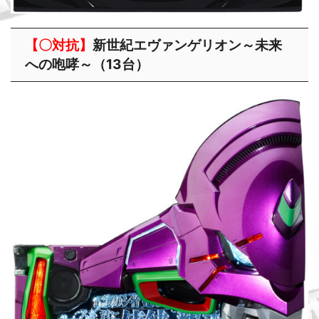
【〇対抗】
新世紀エヴァンゲリオン～未来
への咆哮～（13台）