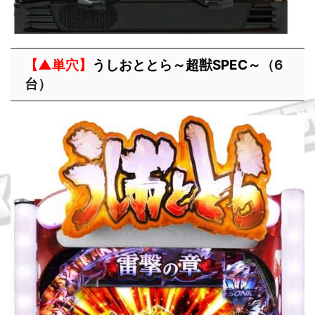
【▲単穴】
うしおととら～超獣SPEC～
（6
台）