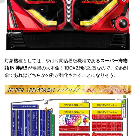
対象機種としては、やはり同店看板機種である
スーパー海物
語 IN 沖縄5
が候補の大本命！1BOX2列の設置なので、公約対
象であればどちらかの列が強化されることになりそう。