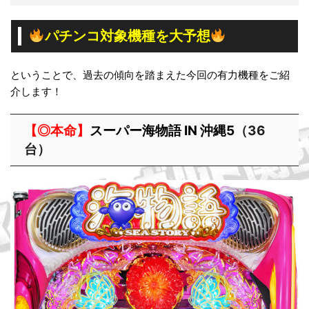
パチンコ対象機種を大予想
ということで、過去の傾向を踏まえた今回の有力機種をご紹
介します！
【◎本命】
スーパー海物語 IN 沖縄5
（36
台）