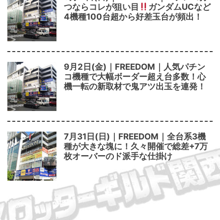
つならコレが狙い目
ガンダムUCなど
4機種100台超から好差玉台が頻出！
9月2日(金)｜FREEDOM｜人気パチン
コ機種で大幅ボーダー超え台多数！心
機一転の新取材で鬼アツ出玉を連発！
7月31日(日)｜FREEDOM｜全台系3機
種が大きな塊に！久々開催で総差+7万
枚オーバーのド派手な仕掛け