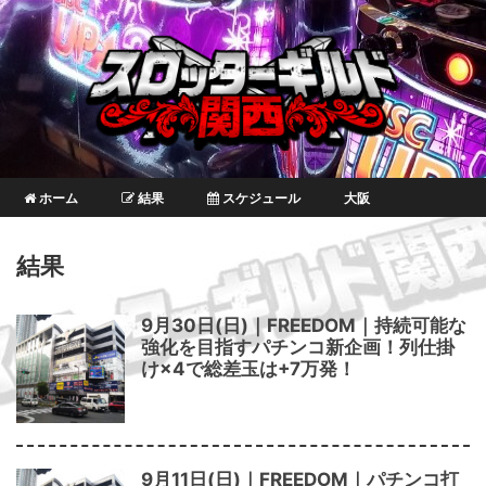
ホーム
結果
スケジュール
大阪
結果
9月30日(日)｜FREEDOM｜持続可能な
強化を目指すパチンコ新企画！列仕掛
け×4で総差玉は+7万発！
9月11日(日)｜FREEDOM｜パチンコ打