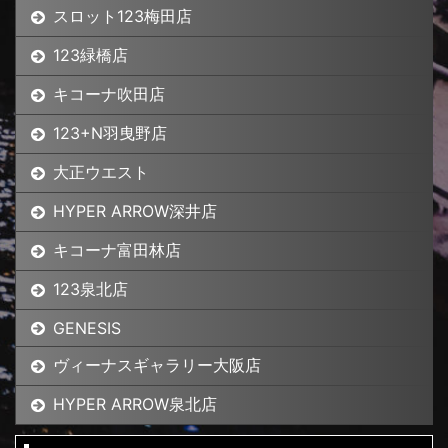
スロット123梅田店
123緑橋店
キコーナ吹田店
123+N羽曳野店
大正ウエスト
HYPER ARROW深井店
キコーナ富田林店
123泉北店
GENESIS
ヴィーナスギャラリー大阪店
HYPER ARROW泉北店