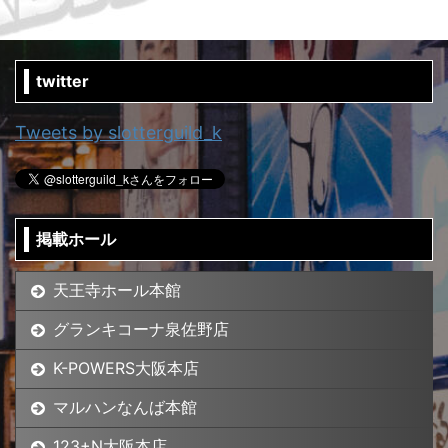
twitter
Tweets by slotterguild_k
掲載ホール
天王寺ホール本館
グランキコーナ泉佐野店
K-POWERS大阪本店
マルハンなんば本館
123+N大阪本店